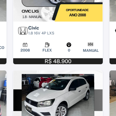
Civic
1.8 16V 4P LXS
CO
2008
FLEX
0
MANUAL
R$ 48.900