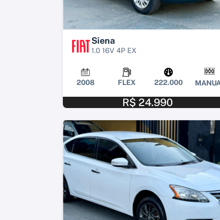
Siena
1.0 16V 4P EX
2008
FLEX
222.000
MANUA
R$ 24.990