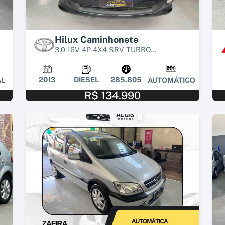
Hilux Caminhonete
3.0 16V 4P 4X4 SRV TURBO...
2013
DIESEL
285.805
L
AUTOMÁTICO
R$ 134.990