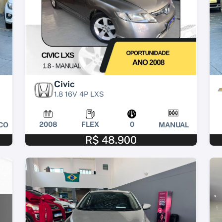
Civic
1.8 16V 4P LXS
2008
FLEX
0
CO
MANUAL
R$ 48.900