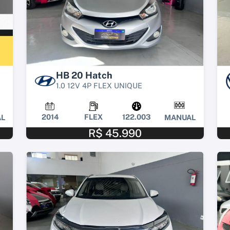
HB 20 Hatch
1.0 12V 4P FLEX UNIQUE
2014
FLEX
122.003
L
MANUAL
R$ 45.990