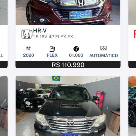
HR-V
1.5 16V 4P FLEX EX...
2020
FLEX
61.000
L
AUTOMÁTICO
R$ 110.990