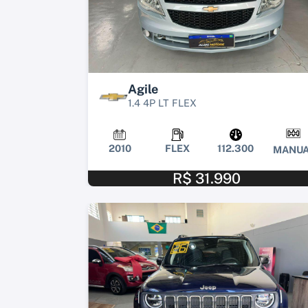
Agile
1.4 4P LT FLEX
2010
FLEX
112.300
MANUA
R$ 31.990