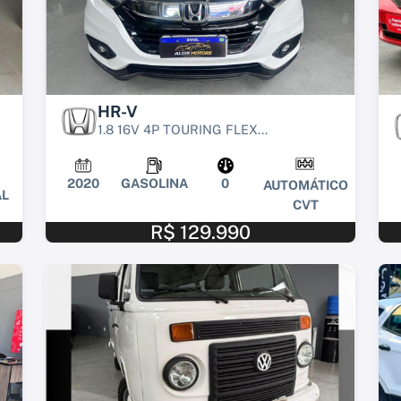
HR-V
1.8 16V 4P TOURING FLEX...
2020
GASOLINA
0
AUTOMÁTICO
L
CVT
R$ 129.990