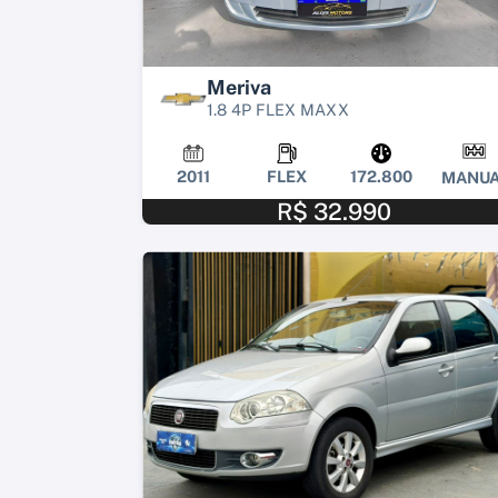
Meriva
1.8 4P FLEX MAXX
2011
FLEX
172.800
MANUA
R$ 32.990