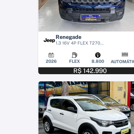
Renegade
1.3 16V 4P FLEX T270...
2026
FLEX
8.800
AUTOMÁTI
R$ 142.990