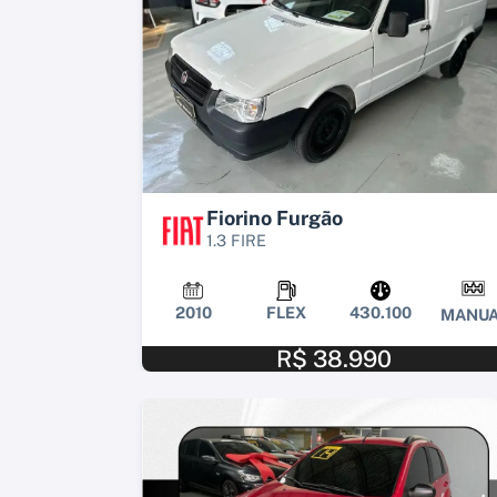
Fiorino Furgão
1.3 FIRE
2010
FLEX
430.100
MANUA
R$ 38.990