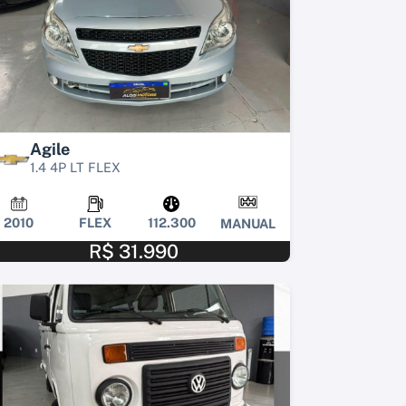
Agile
1.4 4P LT FLEX
2010
FLEX
112.300
MANUAL
R$ 31.990