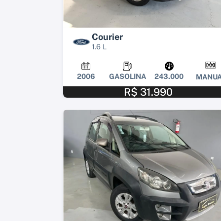
Courier
1.6 L
2006
GASOLINA
243.000
MANUA
R$ 31.990