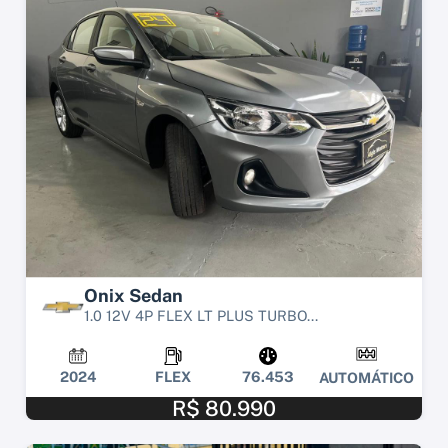
Onix Sedan
1.0 12V 4P FLEX LT PLUS TURBO...
2024
FLEX
76.453
AUTOMÁTICO
R$ 80.990