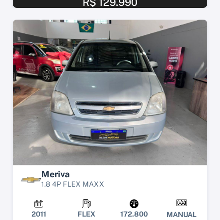
R$ 129.990
Meriva
1.8 4P FLEX MAXX
2011
FLEX
172.800
MANUAL