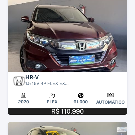
HR-V
1.5 16V 4P FLEX EX...
2020
FLEX
61.000
AUTOMÁTICO
R$ 110.990