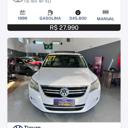
1.6 16V 4P XLI
1999
GASOLINA
345.800
MANUAL
R$ 27.990
Tiguan