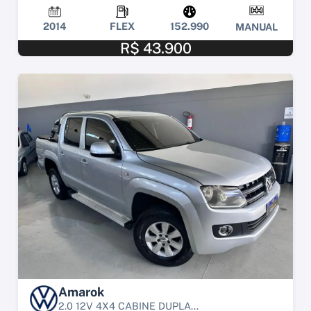
2014
FLEX
152.990
MANUAL
R$ 43.900
Amarok
2.0 12V 4X4 CABINE DUPLA...