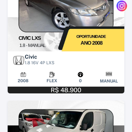
Civic
1.8 16V 4P LXS
2008
FLEX
0
MANUAL
R$ 48.900