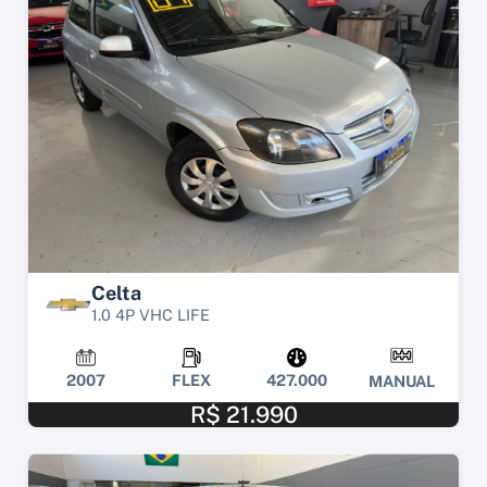
Celta
1.0 4P VHC LIFE
2007
FLEX
427.000
MANUAL
R$ 21.990