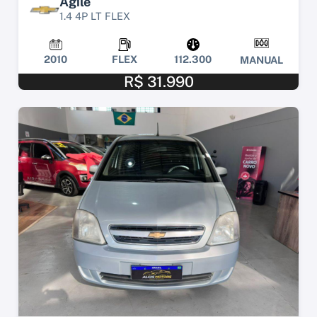
Agile
1.4 4P LT FLEX
2010
FLEX
112.300
MANUAL
R$ 31.990