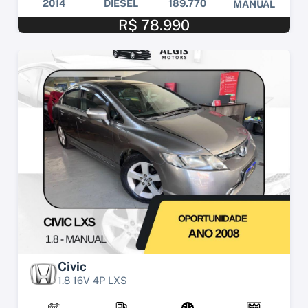
2014
DIESEL
189.770
MANUAL
R$ 78.990
Civic
1.8 16V 4P LXS