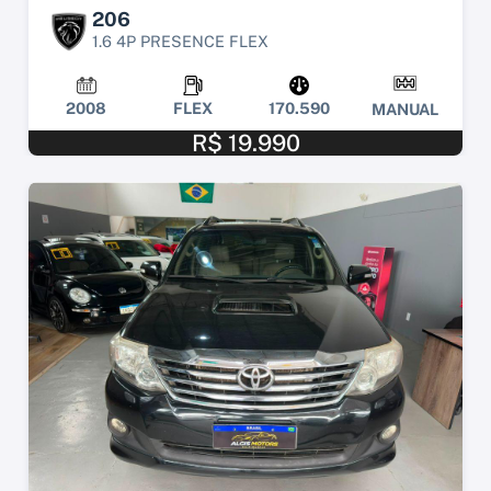
206
1.6 4P PRESENCE FLEX
2008
FLEX
170.590
MANUAL
R$ 19.990