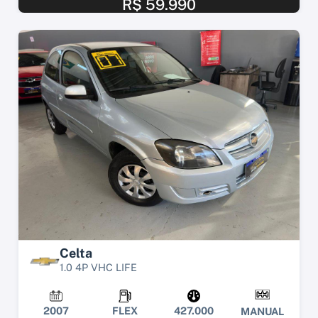
R$ 59.990
Celta
1.0 4P VHC LIFE
2007
FLEX
427.000
MANUAL