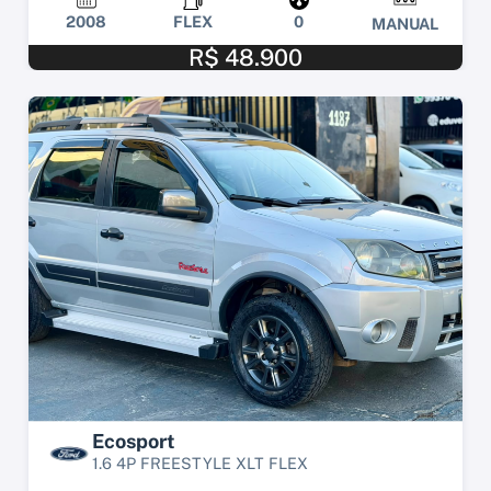
2008
FLEX
0
MANUAL
R$ 48.900
Ecosport
1.6 4P FREESTYLE XLT FLEX