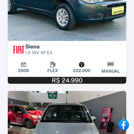
Siena
1.0 16V 4P EX
2008
FLEX
222.000
MANUAL
R$ 24.990