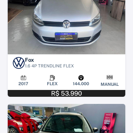
Fox
1.6 4P TRENDLINE FLEX
2017
FLEX
144.000
MANUAL
R$ 53.990