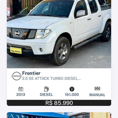
Frontier
2.5 SE ATTACK TURBO DIESEL...
2013
DIESEL
161.000
MANUAL
R$ 85.990